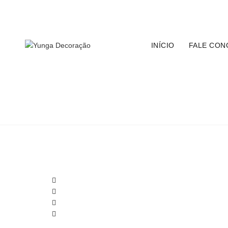
Central de Atendimento:
11 9 8149-4223
|
Email:
contato@
INÍCIO
FALE CON