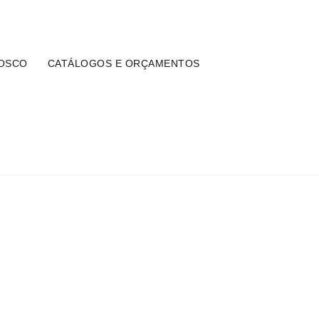
yungadecoracao.com.br
OSCO
CATÁLOGOS E ORÇAMENTOS
FOOTER PAGE 2
Home
Footer Page 2