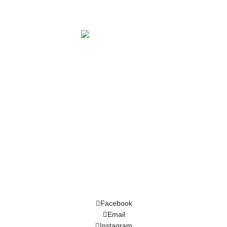
 PARA EVENTOS
ra nossa equipe comercial hoje mesmo.
- Cep: 04170-080 – SP
Facebook
Email
Instagram