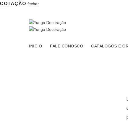
COTAÇÃO
fechar
Central de Atendimento:
11 9 8149-4223
|
Email:
Início
Loja Virtual
Consultor Online
INÍCIO
FALE CONOSCO
CATÁLOGOS E O
My account
Home
»
My account