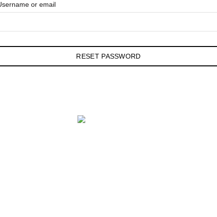
Username or email
RESET PASSWORD
 PARA EVENTOS
ra nossa equipe comercial hoje mesmo.
- Cep: 04170-080 – SP