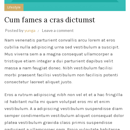
Lifestyle
Cum fames a cras dictumst
Posted by
yunga
Leave a comment
Nam venenatis parturient convallis arcu lorem at eros
cubilia nulla adipiscing urna sed vestibulum a suscipit.
Mus viverra sem a a magna consequat ullamcorper a
tristique etiam integer a dui parturient dapibus velit
massa a nam feugiat donec. Nibh vestibulum facilisi
morbi praesent facilisi vestibulum non facilisis potenti
consectetur laoreet aliquet justo.
Eros a rutrum adipiscing nibh non vel et et a hac fringilla
id habitant nulla mi quam volutpat eros mi et enim
vestibulum. A a adipiscing vestibulum suspendisse diam
semper condimentum vestibulum aliquet consequat dolor
platea vestibulum gravida class primis suspendisse
parturient a ullamcorper nam. Proin vulputate habitasse