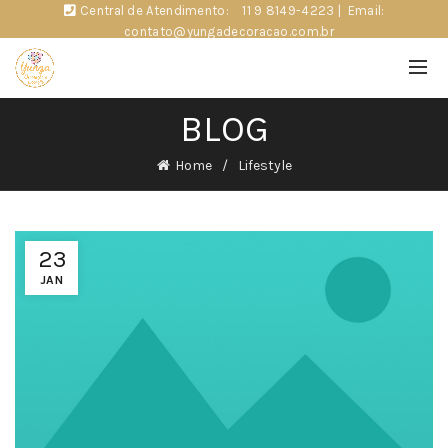
Central de Atendimento:
11 9 8149-4223
|
Email:
contato@yungadecoracao.com.br
BLOG
Home
Lifestyle
23
JAN