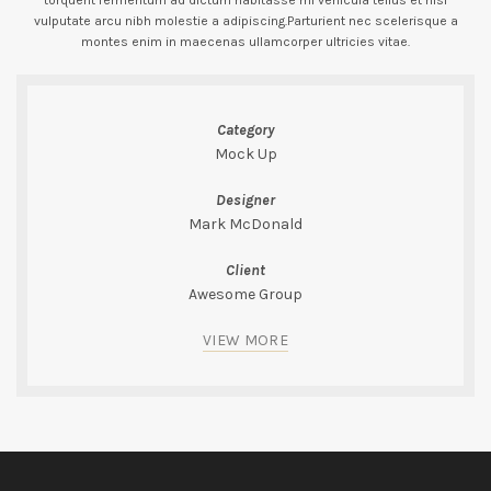
torquent fermentum ad dictum habitasse mi vehicula tellus et nisi
vulputate arcu nibh molestie a adipiscing.Parturient nec scelerisque a
montes enim in maecenas ullamcorper ultricies vitae.
Category
Mock Up
Designer
Mark McDonald
Client
Awesome Group
VIEW MORE