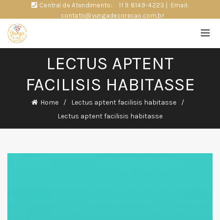
Central de Atendimento:
11 9 8149-4223
|
Email:
contato@yungadecoracao.com.br
LECTUS APTENT
FACILISIS HABITASSE
Home
Lectus aptent facilisis habitasse
Lectus aptent facilisis habitasse