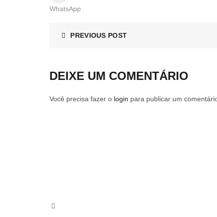
WhatsApp
PREVIOUS POST
DEIXE UM COMENTÁRIO
Você precisa fazer o
login
para publicar um comentári
LOCAÇÃO DE ITENS DE DECORAÇÃO
Faça sua cotação online sem compromisso e envie pa
Rua Professor Koishi Kishimoto, 63 - Vila Moraes 