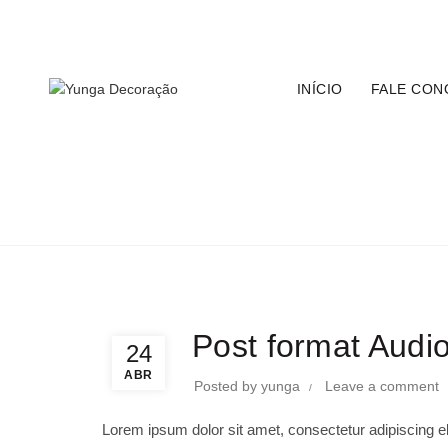
Central de Atendimento:
11 9 8149-4223
|
Email:
contato@
INÍCIO
FALE CON
Post Format
Post format Audi
24
ABR
Posted by
yunga
Leave a comment
Lorem ipsum dolor sit amet, consectetur adipiscing e