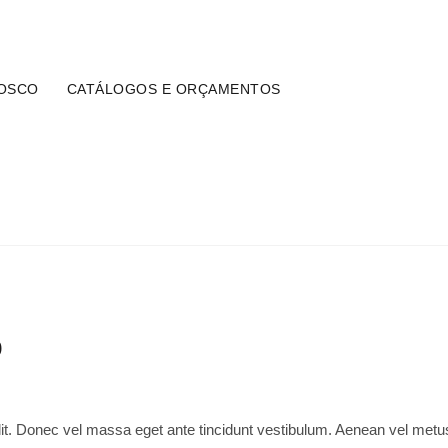
yungadecoracao.com.br
OSCO
CATÁLOGOS E ORÇAMENTOS
BLOG
Home
Post Format
o
lit. Donec vel massa eget ante tincidunt vestibulum. Aenean vel metus