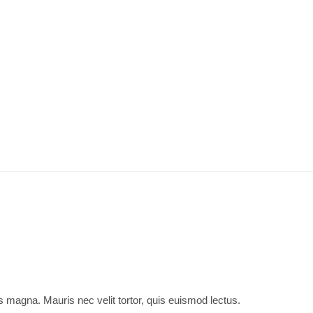
INÍCIO
LOJA VIRTUAL
CONSULTOR ONLINE
 magna. Mauris nec velit tortor, quis euismod lectus.